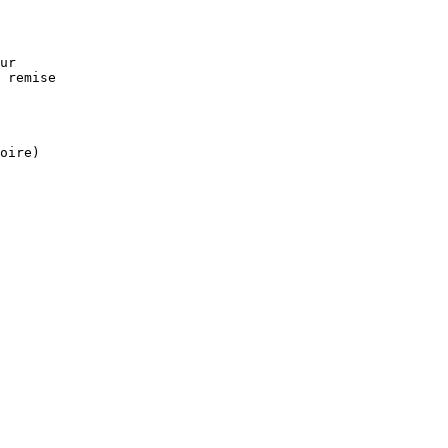
ur

 remise

oire)
