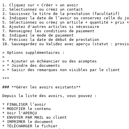
1. Cliquez sur « Créer » un avoir

2. Sélectionnez ou créez un contact

3. Saisissez le titre de la prestation (facultatif)

4. Indiquez la date de l’avoir ou conservez celle du jo
5. Sélectionnez ou créez un article + quantité + prix +
6. Ajoutez d'autres articles si nécessaire

7. Renseignez les conditions de paiement

8. Indiquez le mode de paiement

9. Précisez la date de début de prestation

10. Sauvegardez ou Validez avec aperçu (statut : provis
> Options supplémentaires :

>

> * Ajouter un échéancier ou des acomptes

> * Joindre des documents

> * Saisir des remarques non visibles par le client

***

### **Gérer les avoirs existants**

Depuis la liste des avoirs, vous pouvez :

* FINALISER l’avoir

* MODIFIER le contenu

* Voir l'APERÇU

* ENVOYER PAR MAIL au client

* IMPRIMER le document

* TÉLÉCHARGER le fichier
