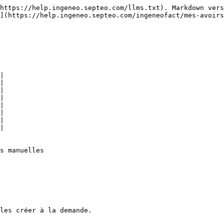
https://help.ingeneo.septeo.com/llms.txt). Markdown vers
](https://help.ingeneo.septeo.com/ingeneofact/mes-avoirs
|

|

|

|

|

|

|

|

s manuelles

les créer à la demande.
