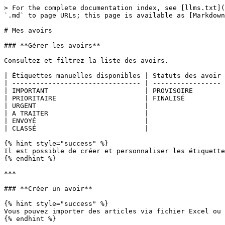
> For the complete documentation index, see [llms.txt](
`.md` to page URLs; this page is available as [Markdown
# Mes avoirs

### **Gérer les avoirs**

Consultez et filtrez la liste des avoirs.

| Étiquettes manuelles disponibles | Statuts des avoir 
| -------------------------------- | ----------------- 
| IMPORTANT                        | PROVISOIRE        
| PRIORITAIRE                      | FINALISÉ          
| URGENT                           |                   
| A TRAITER                        |                   
| ENVOYÉ                           |                   
| CLASSÉ                           |                   
{% hint style="success" %}

Il est possible de créer et personnaliser les étiquette
{% endhint %}

***

### **Créer un avoir**

{% hint style="success" %}

Vous pouvez importer des articles via fichier Excel ou 
{% endhint %}
