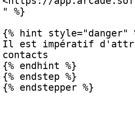
<https://app.arcade.sof
" %}

{% hint style="danger" %
Il est impératif d'attr
contacts

{% endhint %}

{% endstep %}
