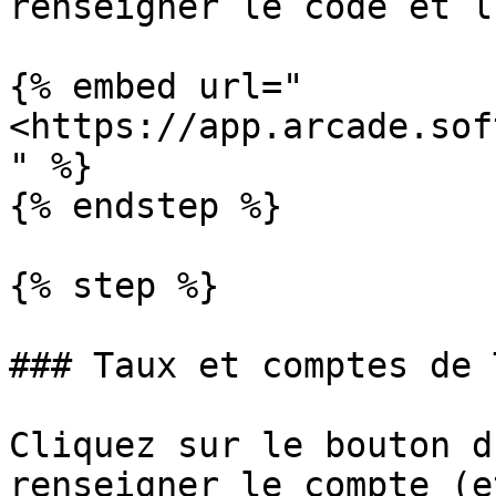
renseigner le code et l
{% embed url="
<https://app.arcade.sof
" %}

{% endstep %}

{% step %}

### Taux et comptes de T
Cliquez sur le bouton d
renseigner le compte (e