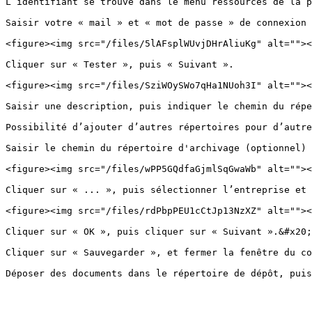
L’identifiant se trouve dans le menu ressources de la p
Saisir votre « mail » et « mot de passe » de connexion 
<figure><img src="/files/5lAFsplWUvjDHrAliuKg" alt=""><
Cliquer sur « Tester », puis « Suivant ».

<figure><img src="/files/SziWOySWo7qHa1NUoh3I" alt=""><
Saisir une description, puis indiquer le chemin du répe
Possibilité d’ajouter d’autres répertoires pour d’autre
Saisir le chemin du répertoire d'archivage (optionnel)

<figure><img src="/files/wPP5GQdfaGjmlSqGwaWb" alt=""><
Cliquer sur « ... », puis sélectionner l’entreprise et 
<figure><img src="/files/rdPbpPEU1cCtJp13NzXZ" alt=""><
Cliquer sur « OK », puis cliquer sur « Suivant ».&#x20;

Cliquer sur « Sauvegarder », et fermer la fenêtre du co