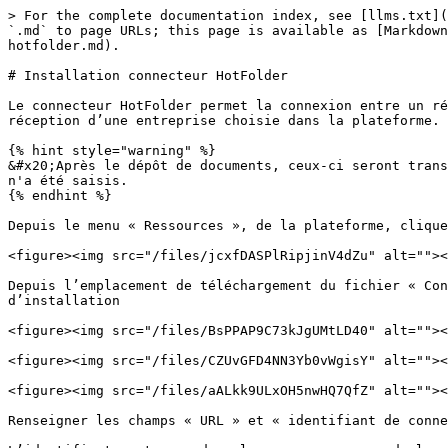
> For the complete documentation index, see [llms.txt](
`.md` to page URLs; this page is available as [Markdown
hotfolder.md).

# Installation connecteur HotFolder

Le connecteur HotFolder permet la connexion entre un ré
réception d’une entreprise choisie dans la plateforme.

{% hint style="warning" %}

&#x20;Après le dépôt de documents, ceux-ci seront trans
n'a été saisis.

{% endhint %}

Depuis le menu « Ressources », de la plateforme, clique
<figure><img src="/files/jcxfDASPlRipjinV4dZu" alt=""><
Depuis l’emplacement de téléchargement du fichier « Con
d’installation

<figure><img src="/files/BsPPAP9C73kJgUMtLD40" alt=""><
<figure><img src="/files/CZUvGFD4NN3Yb0vWgisY" alt=""><
<figure><img src="/files/aALkk9ULxOH5nwHQ7QfZ" alt=""><
Renseigner les champs « URL » et « identifiant de conne