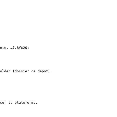
nte, …).&#x20;

older (dossier de dépôt).
