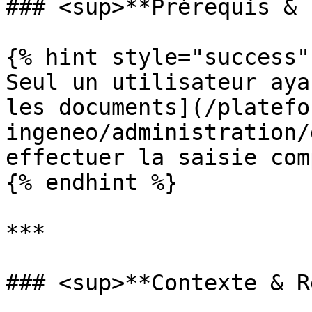
### <sup>**Prérequis & 
{% hint style="success" 
Seul un utilisateur aya
les documents](/platefo
ingeneo/administration/
effectuer la saisie com
{% endhint %}

***

### <sup>**Contexte & R