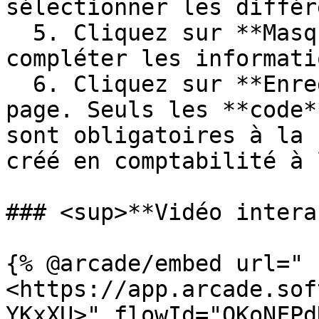
sélectionner les différ
  5. Cliquez sur **Masque de saisie** pour 
compléter les informati
  6. Cliquez sur **Enregistrer** en bas de la 
page. Seuls les **code*
sont obligatoires à la 
créé en comptabilité à 
### <sup>**Vidéo intera
{% @arcade/embed url="
<https://app.arcade.sof
YKxXU>" flowId="QKoNFPd