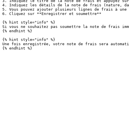
3. Indiquez le titre de la note de frais et appuyez sur
4. Indiquez les détails de la note de frais (nature, da
5. Vous pouvez ajouter plusieurs lignes de frais à une 
6. Cliquez sur **Enregistrer et soumettre**

{% hint style="info" %}

Si vous ne souhaitez pas soumettre la note de frais imm
{% endhint %}

{% hint style="info" %}

Une fois enregistrée, votre note de frais sera automati