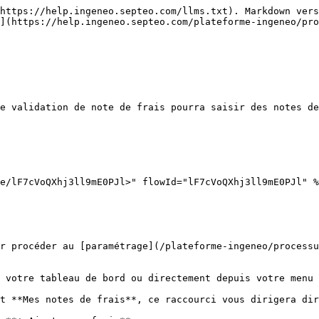
https://help.ingeneo.septeo.com/llms.txt). Markdown vers
](https://help.ingeneo.septeo.com/plateforme-ingeneo/pro
e validation de note de frais pourra saisir des notes de
e/lF7cVoQXhj3ll9mE0PJl>" flowId="lF7cVoQXhj3ll9mE0PJl" %
r procéder au [paramétrage](/plateforme-ingeneo/processu
 votre tableau de bord ou directement depuis votre menu 
t **Mes notes de frais**, ce raccourci vous dirigera dir