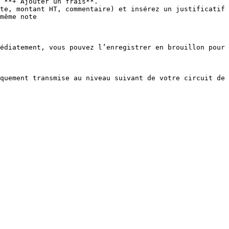
 **+ Ajouter un frais**.

te, montant HT, commentaire) et insérez un justificatif

même note

édiatement, vous pouvez l’enregistrer en brouillon pour 
quement transmise au niveau suivant de votre circuit de 