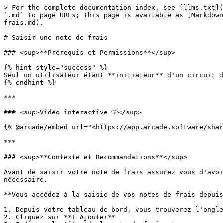
> For the complete documentation index, see [llms.txt](
`.md` to page URLs; this page is available as [Markdown
frais.md).

# Saisir une note de frais

### <sup>**Prérequis et Permissions**</sup>

{% hint style="success" %}

Seul un utilisateur étant **initiateur** d'un circuit d
{% endhint %}

***

### <sup>Vidéo interactive 💡</sup>

{% @arcade/embed url="<https://app.arcade.software/shar
***

### <sup>**Contexte et Recommandations**</sup>

Avant de saisir votre note de frais assurez vous d'avoi
nécessaire.

**Vous accédez à la saisie de vos notes de frais depuis
1. Depuis votre tableau de bord, vous trouverez l'ongle
2. Cliquez sur **+ Ajouter**
