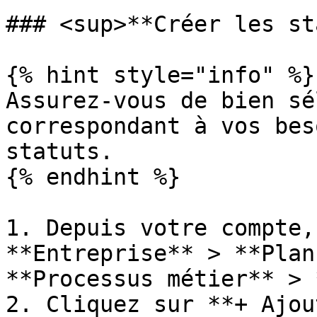
### <sup>**Créer les st
{% hint style="info" %}

Assurez-vous de bien sé
correspondant à vos bes
statuts.

{% endhint %}

1. Depuis votre compte,
**Entreprise** > **Plan
**Processus métier** > 
2. Cliquez sur **+ Ajou