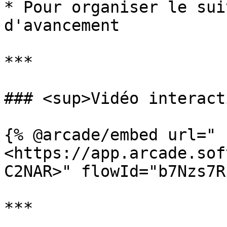
* Pour organiser le sui
d'avancement

***

### <sup>Vidéo interacti
{% @arcade/embed url="
<https://app.arcade.sof
C2NAR>" flowId="b7Nzs7R
***
